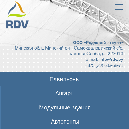
ООО «Реддавей - групп»
Минская обл., Минский р-н, Самохваловичский с/с,
район д.Слобода
,
223013
e-mail:
info@rdv.by
+375 (29) 603-58-71
Павильоны
Ангары
Модульные здания
Автотенты