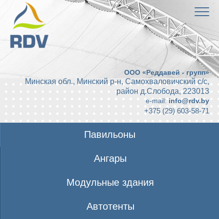
ООО «Реддавей - групп»
Минская обл., Минский р-н, Самохваловичский с/с,
район д.Слобода
,
223013
e-mail:
info@rdv.by
+375 (29) 603-58-71
Павильоны
Ангары
Модульные здания
Автотенты