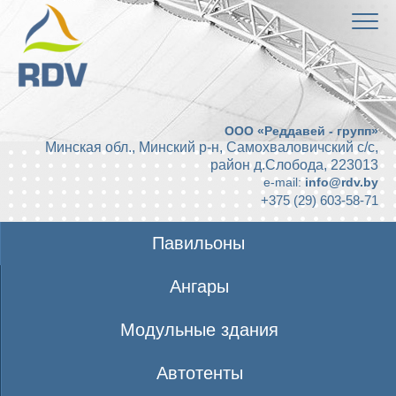
ООО «Реддавей - групп»
Минская обл., Минский р-н, Самохваловичский с/с,
район д.Слобода
,
223013
e-mail:
info@rdv.by
+375 (29) 603-58-71
Павильоны
Ангары
Модульные здания
Автотенты