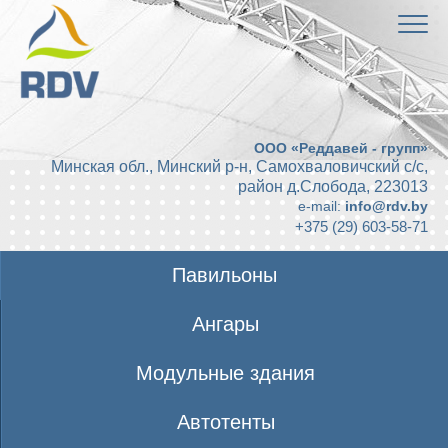
ООО «Реддавей - групп»
Минская обл., Минский р-н, Самохваловичский с/с,
район д.Слобода
,
223013
e-mail:
info@rdv.by
+375 (29) 603-58-71
Павильоны
Ангары
Модульные здания
Автотенты