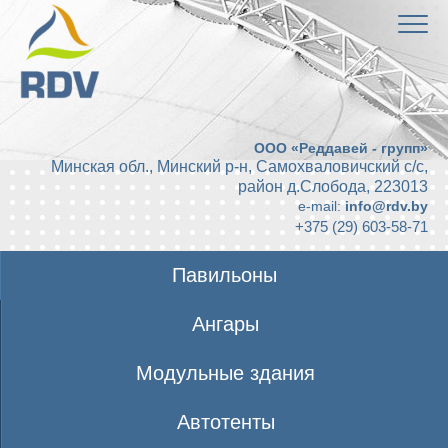
ООО «Реддавей - групп»
Минская обл., Минский р-н, Самохваловичский с/с,
район д.Слобода
,
223013
e-mail:
info@rdv.by
+375 (29) 603-58-71
Павильоны
Ангары
Модульные здания
Автотенты