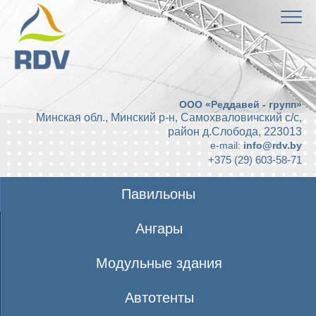
ООО «Реддавей - групп»
Минская обл., Минский р-н, Самохваловичский с/с,
район д.Слобода
,
223013
e-mail:
info@rdv.by
+375 (29) 603-58-71
Павильоны
Ангары
Модульные здания
Автотенты