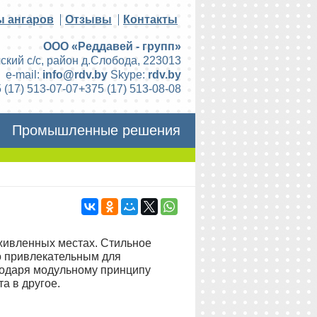
ы ангаров
Отзывы
Контакты
ООО «Реддавей - групп»
ский с/с, район д.Слобода
,
223013
e-mail:
info@rdv.by
Skype:
rdv.by
 (17) 513-07-07
+375 (17) 513-08-08
Промышленные решения
живленных местах. Стильное
о привлекательным для
агодаря модульному принципу
та в другое.