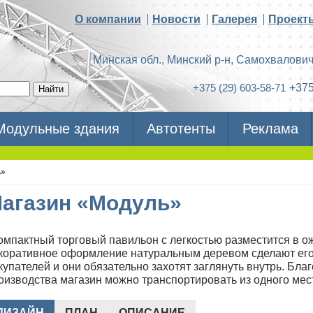
О компании
Новости
Галерея
Проект
Минская обл., Минский р-н, Самохвалович
+375 (29) 603-58-71
+375
Модульные здания
Автотенты
Реклама
ь»
агазин «Модуль»
мпактный торговый павильон с легкостью разместится в о
коративное оформление натуральным деревом сделают ег
купателей и они обязательно захотят заглянуть внутрь. Бл
оизводства магазин можно транспортировать из одного мес
ДИЗАЙН
ПЛАН
ОПИСАНИЕ