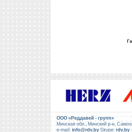
Г
ООО «Реддавей - групп»
Минская обл., Минский р-н, Самох
e-mail:
info@rdv.by
Skype:
rdv.by