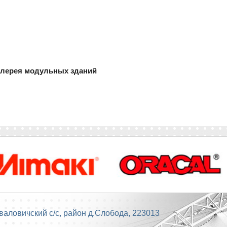
алерея модульных зданий
валовичский с/с, район д.Слобода
,
223013