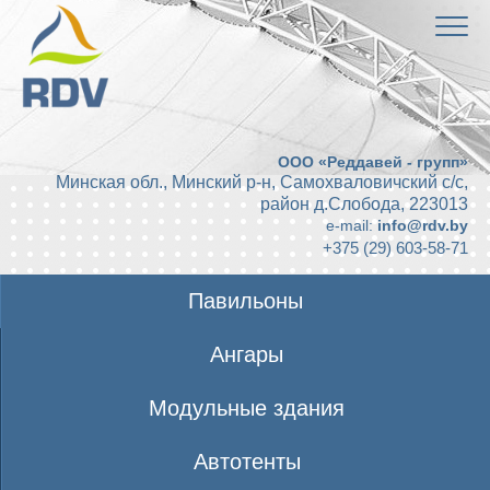
ООО «Реддавей - групп»
Минская обл., Минский р-н, Самохваловичский с/с,
район д.Слобода
,
223013
e-mail:
info@rdv.by
+375 (29) 603-58-71
Павильоны
Ангары
Модульные здания
Автотенты