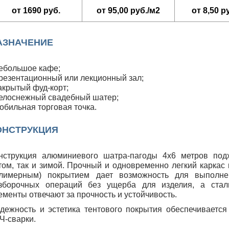
от 1690 руб.
от 95,00 руб./м
2
от 8,50 р
АЗНАЧЕНИЕ
небольшое кафе;
презентационный или лекционный зал;
закрытый фуд-корт;
белоснежный свадебный шатер;
мобильная торговая точка.
ОНСТРУКЦИЯ
нструкция алюминиевого шатра-пагоды 4х6 метров под
том, так и зимой. Прочный и одновременно легкий каркас
лимерным) покрытием дает возможность для выполне
зборочных операций без ущерба для изделия, а ста
ементы отвечают за прочность и устойчивость.
дежность и эстетика тентового покрытия обеспечивается
Ч-сварки.