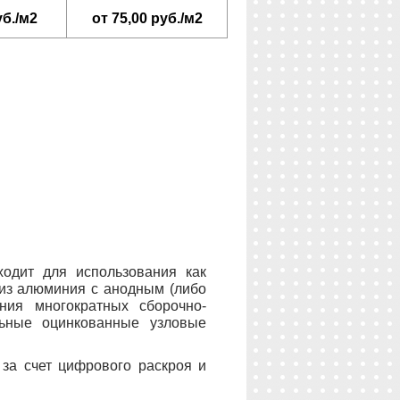
уб./м
2
от 75,00 руб./м
2
ходит для использования как
 из алюминия с анодным (либо
ния многократных сборочно-
льные оцинкованные узловые
 за счет цифрового раскроя и