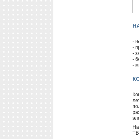
Н
- 
- 
- 
- 
- 
К
Ко
ле
по
ра
эл
На
ТВ