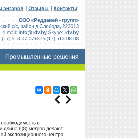
ы ангаров
Отзывы
Контакты
ООО «Реддавей - групп»
ский с/с, район д.Слобода
,
223013
e-mail:
info@rdv.by
Skype:
rdv.by
 (17) 513-07-07
+375 (17) 513-08-08
Промышленные решения
ь необходимость в
 длина 6(8) метров делают
ей экспозиционного центра.